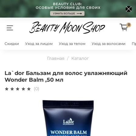
0
Скидки
Уход за лицом
Уход за телом
Уход за волосами
П
Главная
Каталог
La`dor Бальзам для волос увлажняющий
Wonder Balm ,50 мл
(0)