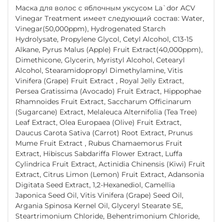
Маска для волос с яблочным уксусом La`dor ACV
Vinegar Treatment имеет следующий состав: Water,
Vinegar(50,000ppm), Hydrogenated Starch
Hydrolysate, Propylene Glycol, Cetyl Alcohol, C13-15
Alkane, Pyrus Malus (Apple) Fruit Extract(40,000ppm),
Dimethicone, Glycerin, Myristyl Alcohol, Cetearyl
Alcohol, Stearamidopropyl Dimethylamine, Vitis
Vinifera (Grape) Fruit Extract , Royal Jelly Extract,
Persea Gratissima (Avocado) Fruit Extract, Hippophae
Rhamnoides Fruit Extract, Saccharum Officinarum
(Sugarcane) Extract, Melaleuca Alternifolia (Tea Tree)
Leaf Extract, Olea Europaea (Olive) Fruit Extract,
Daucus Carota Sativa (Carrot) Root Extract, Prunus
Mume Fruit Extract , Rubus Chamaemorus Fruit
Extract, Hibiscus Sabdariffa Flower Extract, Luffa
Cylindrica Fruit Extract, Actinidia Chinensis (Kiwi) Fruit
Extract, Citrus Limon (Lemon) Fruit Extract, Adansonia
Digitata Seed Extract, 1,2-Hexanediol, Camellia
Japonica Seed Oil, Vitis Vinifera (Grape) Seed Oil,
Argania Spinosa Kernel Oil, Glyceryl Stearate SE,
Steartrimonium Chloride, Behentrimonium Chloride,