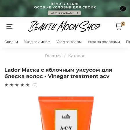
0
Скидки
Уход за лицом
Уход за телом
Уход за волосами
П
Главная
Каталог
Lador Маска с яблочным уксусом для
блеска волос - Vinegar treatment acv
(0)