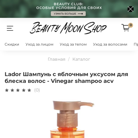
0
Скидки
Уход за лицом
Уход за телом
Уход за волосами
П
Главная
Каталог
Lador Шампунь с яблочным уксусом для
блеска волос - Vinegar shampoo acv
(0)