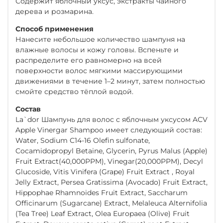
Содержит яблочный уксус, экстракты чайного
дерева и розмарина.
Способ применения
Нанесите небольшое количество шампуня на
влажные волосы и кожу головы. Вспеньте и
распределите его равномерно на всей
поверхности волос мягкими массирующими
движениями в течение 1–2 минут, затем полностью
смойте средство тёплой водой.
Состав
La`dor Шампунь для волос с яблочным уксусом ACV
Apple Vinergar Shampoo имеет следующий состав:
Water, Sodium C14-16 Olefin sulfonate,
Cocamidopropyl Betaine, Glycerin, Pyrus Malus (Apple)
Fruit Extract(40,000PPM), Vinegar(20,000PPM), Decyl
Glucoside, Vitis Vinifera (Grape) Fruit Extract , Royal
Jelly Extract, Persea Gratissima (Avocado) Fruit Extract,
Hippophae Rhamnoides Fruit Extract, Saccharum
Officinarum (Sugarcane) Extract, Melaleuca Alternifolia
(Tea Tree) Leaf Extract, Olea Europaea (Olive) Fruit