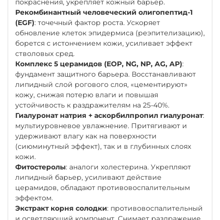
покраснения, укрепляет кожный барьер.
Рекомбинантный человеческий олигопептид-1
(EGF)
: точечный фактор роста. Ускоряет
обновление клеток эпидермиса (реэпителизацию),
борется с истончением кожи, усиливает эффект
стволовых сред.
Комплекс 5 церамидов (EOP, NG, NP, AG, AP)
:
фундамент защитного барьера. Восстанавливают
липидный слой рогового слоя, «цементируют»
кожу, снижая потерю влаги и повышая
устойчивость к раздражителям на 25-40%.
Гиалуронат натрия + аскорбилпропил гиалуронат
:
мультиуровневое увлажнение. Притягивают и
удерживают влагу как на поверхности
(сиюминутный эффект), так и в глубинных слоях
кожи.
Фитостеролы
: аналоги холестерина. Укрепляют
липидный барьер, усиливают действие
церамидов, обладают противовоспалительным
эффектом.
Экстракт корня солодки
: противовоспалительный
и осветляющий компонент. Снимает раздражение,