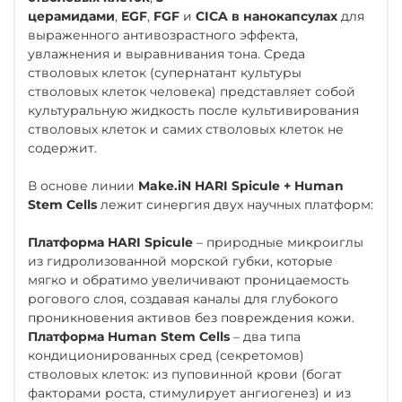
церамидами
,
EGF
,
FGF
и
CICA
в нанокапсулах
для
выраженного антивозрастного эффекта,
увлажнения и выравнивания тона. Среда
стволовых клеток (супернатант культуры
стволовых клеток человека) представляет собой
культуральную жидкость после культивирования
стволовых клеток и самих стволовых клеток не
содержит.
В основе линии
Make.iN HARI Spicule + Human
Stem Cells
лежит синергия двух научных платформ:
Платформа HARI Spicule
– природные микроиглы
из гидролизованной морской губки, которые
мягко и обратимо увеличивают проницаемость
рогового слоя, создавая каналы для глубокого
проникновения активов без повреждения кожи.
Платформа Human Stem Cells
– два типа
кондиционированных сред (секретомов)
стволовых клеток: из пуповинной крови (богат
факторами роста, стимулирует ангиогенез) и из