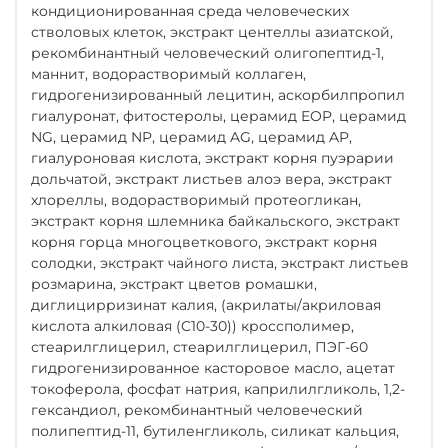
кондиционированная среда человеческих
стволовых клеток, экстракт центеллы азиатской,
рекомбинантный человеческий олигопептид-1,
маннит, водорастворимый коллаген,
гидрогенизированный лецитин, аскорбилпропил
гиалуронат, фитостеролы, церамид EOP, церамид
NG, церамид NP, церамид AG, церамид AP,
гиалуроновая кислота, экстракт корня пуэрарии
дольчатой, экстракт листьев алоэ вера, экстракт
хлореллы, водорастворимый протеогликан,
экстракт корня шлемника байкальского, экстракт
корня горца многоцветкового, экстракт корня
солодки, экстракт чайного листа, экстракт листьев
розмарина, экстракт цветов ромашки,
диглицирризинат калия, (акрилаты/акриловая
кислота алкиловая (C10-30)) кроссполимер,
стеарилглицерил, стеарилглицерил, ПЭГ-60
гидрогенизированное касторовое масло, ацетат
токоферола, фосфат натрия, каприлилгликоль, 1,2-
гександиол, рекомбинантный человеческий
полипептид-11, бутиленгликоль, силикат кальция,