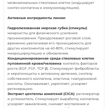
мезенхимальных стволовых клеток (индуцирует
синтез коллагена и иммуномодуляцию).
Активные ингредиенты линии:
Гидролизованная морская губка (спикулы)
:
микроиглы для физического усиления
проникновения. Преодолевают роговой слой,
временно увеличивая его проницаемость для
других компонентов на 40-80%, стимулируют
микроциркуляцию и обновление.
Кондиционированная среда стволовых клеток
пуповинной крови/человека
: коктейль факторов
роста (EGF, FGF, TGF-β). Стимулирует фибробласты
и кератиноциты к активному делению, синтезу
собственного коллагена, эластина, гиалуроновой
кислоты. Омолаживает, укрепляет, ускоряет
регенерацию.
Экстракт центеллы азиатской (CICA)
: регенератор
и успокоитель. Стимулирует выработку коллагена,
ускоряет заживление, снимает воспаление и