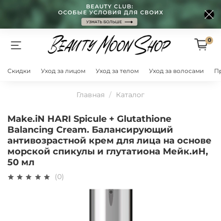
0
Скидки
Уход за лицом
Уход за телом
Уход за волосами
П
Главная
Каталог
Make.iN HARI Spicule + Glutathione
Balancing Cream. Балансирующий
антивозрастной крем для лица на основе
морской спикулы и глутатиона Мейк.иН,
50 мл
(0)