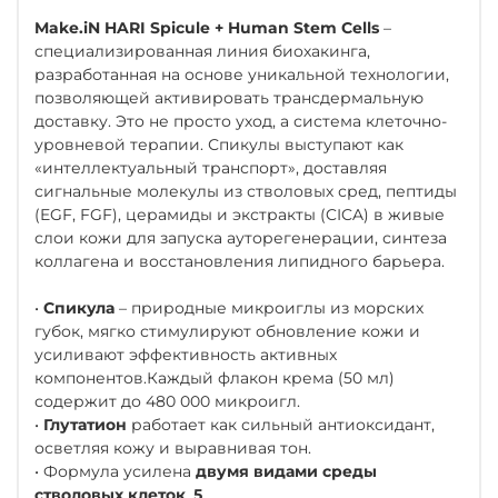
Make.iN HARI Spicule + Human Stem Cells
–
специализированная линия биохакинга,
разработанная на основе уникальной технологии,
позволяющей активировать трансдермальную
доставку. Это не просто уход, а система клеточно-
уровневой терапии. Спикулы выступают как
«интеллектуальный транспорт», доставляя
сигнальные молекулы из стволовых сред, пептиды
(EGF, FGF), церамиды и экстракты (CICA) в живые
слои кожи для запуска ауторегенерации, синтеза
коллагена и восстановления липидного барьера.
•
Спикула
– природные микроиглы из морских
губок, мягко стимулируют обновление кожи и
усиливают эффективность активных
компонентов.Каждый флакон крема (50 мл)
содержит до 480 000 микроигл.
•
Глутатион
работает как сильный антиоксидант,
осветляя кожу и выравнивая тон.
• Формула усилена
двумя видами среды
стволовых клеток
,
5