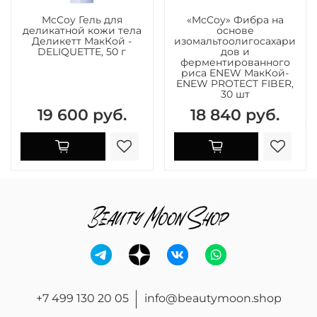
McCoy Гель для
«McCoy» Фибра на
деликатной кожи тела
основе
Деликетт МакКой -
изомальтоолигосахари
DELIQUETTE, 50 г
дов и
ферментированного
риса ENEW МакКой-
ENEW PROTECT FIBER,
30 шт
19 600 руб.
18 840 руб.
+7 499 130 20 05
info@beautymoon.shop