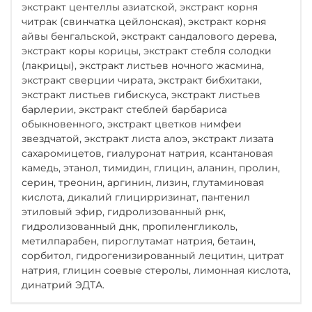
экстракт центеллы азиатской, экстракт корня
читрак (свинчатка цейлонская), экстракт корня
айвы бенгальской, экстракт сандалового дерева,
экстракт коры корицы, экстракт стебля солодки
(лакрицы), экстракт листьев ночного жасмина,
экстракт сверции чирата, экстракт бибхитаки,
экстракт листьев гибискуса, экстракт листьев
барлерии, экстракт стеблей барбариса
обыкновенного, экстракт цветков нимфеи
звездчатой, экстракт листа алоэ, экстракт лизата
сахаромицетов, гиалуронат натрия, ксантановая
камедь, этанол, тимидин, глицин, аланин, пролин,
серин, треонин, аргинин, лизин, глутаминовая
кислота, дикалий глицирризинат, пантенил
этиловый эфир, гидролизованный рнк,
гидролизованный днк, пропиленгликоль,
метилпарабен, пироглутамат натрия, бетаин,
сорбитол, гидрогенизированный лецитин, цитрат
натрия, глицин соевые стеролы, лимонная кислота,
динатрий ЭДТА.