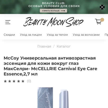
Скидки
Уход за лицом
Уход за телом
Уход за волосами
П
Главная
Каталог
McCoy Универсальная антивозрастная
эссенция для кожи вокруг глаз
МакСелри- McCELLRIE Carnival Eye Care
Essence,2,7 мл
(0)