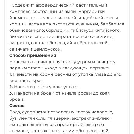
• Содержит аюрвердический растительный
комплекс, состоящий из амлы, маргаритки
Анемона, центеллы азиатской, индийской сосны,
корицы, алоэ вера, экстракта кувшинки, барбариса
обыкновенного, барлерии, гибискуса китайского,
бибхитаки, сверции чирата, ночного жасмини,
лакрицы, сантала белого, айвы бенгальской,
свинчатки цейлонской.
Способ применения
Наносить на очищенную кожу утром и вечером
первым этапом ухода в следующем порядке:
1.
Нанести на корни ресниц от уголка глаза до его
внешнего края.
2.
Нанести на кожу вокруг глаз.
3.
Нанести на брови от начала брови до края
брови.
Состав
Вода, супернатант стволовых клеток человека,
бутиленгликоль, глицерин, экстракт эмблики,
экстракт эклипты распростертой, экстракт
анемона, экстракт лагенарии обыкновенной,