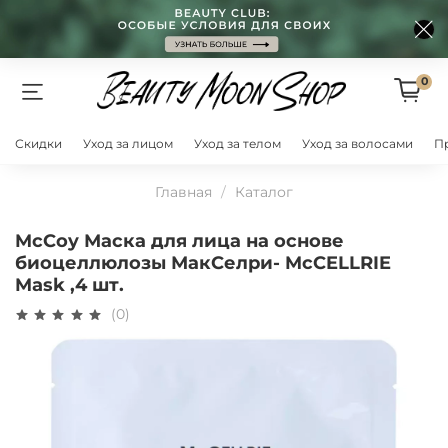
0
Скидки
Уход за лицом
Уход за телом
Уход за волосами
П
Главная
Каталог
McCoy Маска для лица на основе
биоцеллюлозы МакСелри- McCELLRIE
Mask ,4 шт.
(0)