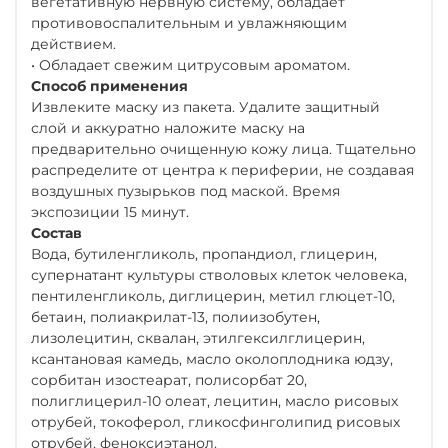
вегетативную нервную систему, обладает
противовоспалительным и увлажняющим
действием.
• Обладает свежим цитрусовым ароматом.
Способ применения
Извлеките маску из пакета. Удалите защитный
слой и аккуратно наложите маску на
предварительно очищенную кожу лица. Тщательно
распределите от центра к периферии, не создавая
воздушных пузырьков под маской. Время
экспозиции 15 минут.
Состав
Вода, бутиленгликоль, пропандиол, глицерин,
супернатант культуры стволовых клеток человека,
пентиленгликоль, диглицерин, метил глюцет-10,
бетаин, полиакрилат-13, полиизобутен,
лизолецитин, сквалан, этилгексилглицерин,
ксантановая камедь, масло околоплодника юдзу,
сорбитан изостеарат, полисорбат 20,
полиглицерил-10 олеат, лецитин, масло рисовых
отрубей, токоферол, гликосфинголипид рисовых
отрубей, феноксиэтанол.