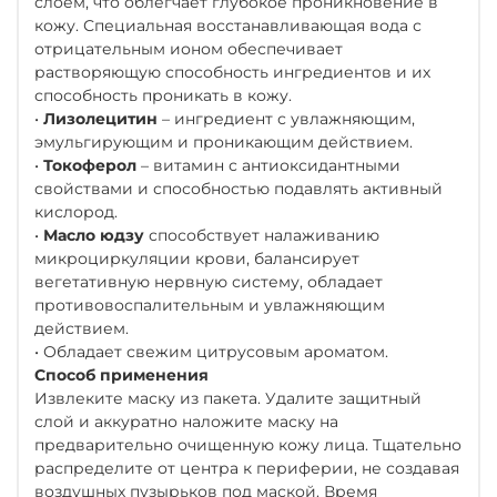
слоем, что облегчает глубокое проникновение в
кожу. Специальная восстанавливающая вода с
отрицательным ионом обеспечивает
растворяющую способность ингредиентов и их
способность проникать в кожу.
•
Лизолецитин
– ингредиент с увлажняющим,
эмульгирующим и проникающим действием.
•
Токоферол
– витамин с антиоксидантными
свойствами и способностью подавлять активный
кислород.
•
Масло юдзу
способствует налаживанию
микроциркуляции крови, балансирует
вегетативную нервную систему, обладает
противовоспалительным и увлажняющим
действием.
• Обладает свежим цитрусовым ароматом.
Способ применения
Извлеките маску из пакета. Удалите защитный
слой и аккуратно наложите маску на
предварительно очищенную кожу лица. Тщательно
распределите от центра к периферии, не создавая
воздушных пузырьков под маской. Время