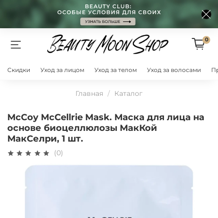
0
Скидки
Уход за лицом
Уход за телом
Уход за волосами
П
Главная
Каталог
McCoy McCellrie Mask. Маска для лица на
основе биоцеллюлозы МакКой
МакСелри, 1 шт.
(0)