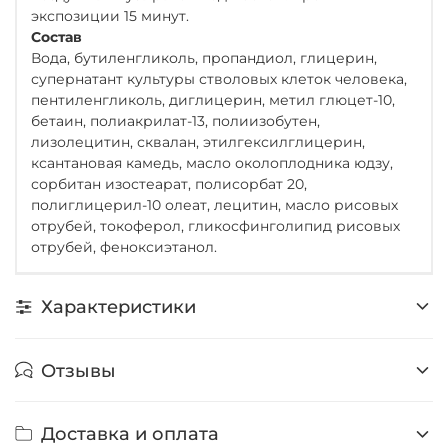
экспозиции 15 минут.
Состав
Вода, бутиленгликоль, пропандиол, глицерин,
супернатант культуры стволовых клеток человека,
пентиленгликоль, диглицерин, метил глюцет-10,
бетаин, полиакрилат-13, полиизобутен,
лизолецитин, сквалан, этилгексилглицерин,
ксантановая камедь, масло околоплодника юдзу,
сорбитан изостеарат, полисорбат 20,
полиглицерил-10 олеат, лецитин, масло рисовых
отрубей, токоферол, гликосфинголипид рисовых
отрубей, феноксиэтанол.
Характеристики
Отзывы
Доставка и оплата