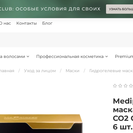
О нас
Контакты
Блог
за волосами
Профессиональная косметика
Premiu
лавная
Уход за лицом
Маски
Гидрогелевые мас
Medi
маск
CO2 
6 шт.