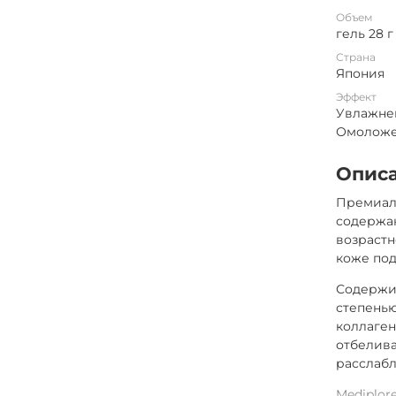
Объем
гель 28 г
Страна
Япония
Эффект
Увлажнен
Омоложе
Опис
Премиаль
содержан
возрастн
коже под
Содержит
степенью
коллаген
отбелива
расслаб
Mediplor