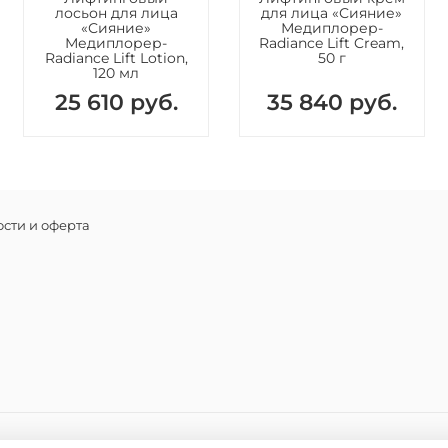
использ
лосьон для лица
для лица «Сияние»
обретени
«Сияние»
Медиплорер-
Медиплорер-
Radiance Lift Cream,
• Способ
Radiance Lift Lotion,
50 г
отбелива
120 мл
каркас, 
25 610 руб.
35 840 руб.
правильн
морщины
• Диокси
обменные
проводн
• Маска 
сти и оферта
СО2 на к
40% по с
геля уве
будет хв
• Содерж
интенсив
SYN®-AK
змеином 
лицевых 
наружно
компоне