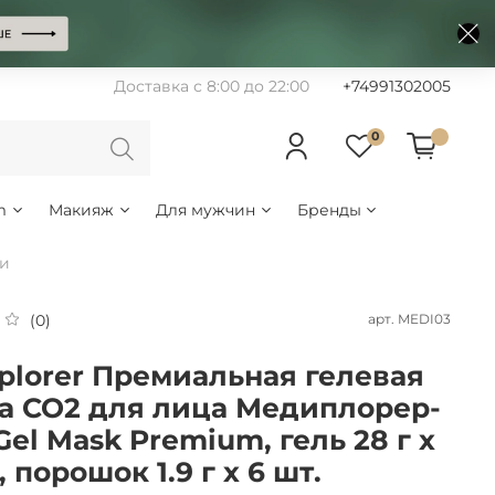
Доставка с 8:00 до 22:00
+74991302005
0
m
Макияж
Для мужчин
Бренды
ки
арт.
MEDI03
(0)
plorer Премиальная гелевая
а СО2 для лица Медиплорер-
Gel Mask Premium, гель 28 г х
, порошок 1.9 г х 6 шт.