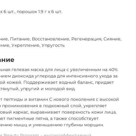
 х 6 шт., порошок 1.9 г х 6 шт.
ие, Питание, Восстановление, Регенерация, Сияние,
ние, Укрепление, Упругость
ание
ная гелевая маска для лица с увеличенным на 40%
ием диоксида углерода для интенсивного ухода за
ой кожей. Поддерживает водный баланс, придает
тянутый, упругий и молодой вид.
 пептиды и витамин С нового поколения с высокой
 проникновения в подкожный слой, укрепляет
овый каркас, выравнивает поверхность кожи лица,
ет пигментные пятна, а также способствует
лению мышц и уменьшению глубины морщин.
er Beauty Program – высокоэффективный