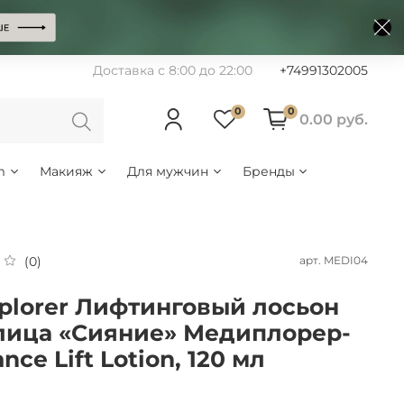
Доставка с 8:00 до 22:00
+74991302005
0
0
0.00 руб.
m
Макияж
Для мужчин
Бренды
арт.
MEDI04
(0)
plorer Лифтинговый лосьон
лица «Сияние» Медиплорер-
nce Lift Lotion, 120 мл