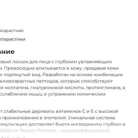
Возрастная
ктеристики
ание
овый лосьон для лица с глубоким увлажняющим
. Превосходно впитывается в кожу, придавая коже
и подтянутый вид. Разработан на основе комбинации
антивозрастных пептидов, которые способствуют
е коллагена, гиалуроновой кислоты, протеогликана, а
асслаблению мышц и устранению мимических
 стабильные дериваты витаминов С и Е с высокой
 проникновения в эпителий. Уникальная система
эмульгации доставляет бьюти-ингредиенты глубоко в
ediplorer Beauty Program – высокоэффективный
онный уход за возрастной кожей, основанный на