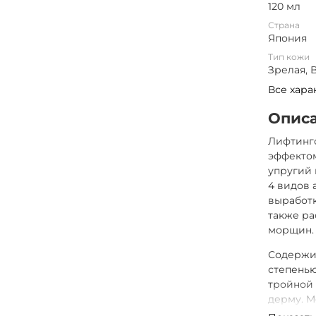
120 мл
Страна
Япония
Тип кожи
Зрелая, 
Все хара
Опис
Лифтинг
эффектом
упругий 
4 видов 
выработк
также р
морщин.
Содержит
степенью
тройной 
дерму. M
инноваци