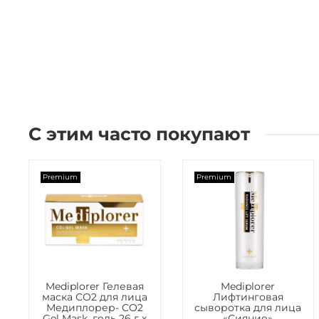
С этим часто покупают
Premium
Premium
Mediplorer Гелевая
Mediplorer
маска СО2 для лица
Лифтинговая
Медиплорер- CO2
сыворотка для лица
Gel Mask, гель 26 г x
«Сияние»