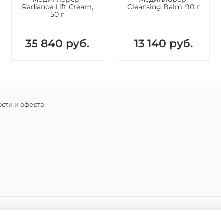
Radiance Lift Cream,
Cleansing Balm, 90 г
Пептид 
50 г
кислоту 
эффектив
фактором
35 840 руб.
13 140 руб.
гиалурон
выработк
ткани. П
гиалурон
Протеогл
компонен
сти и оферта
инъекции
Пептид 
коллаген
коллаге
морщин 
Пептид 
выработк
выработк
значител
TACKS – 