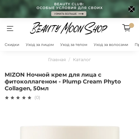
Скидки
Уход за лицом
Уход за телом
Уход за волосами
П
Главная
Каталог
MIZON Ночной крем для лица с
фитоколлагеном - Plump Cream Phyto
Collagen, 50мл
(0)