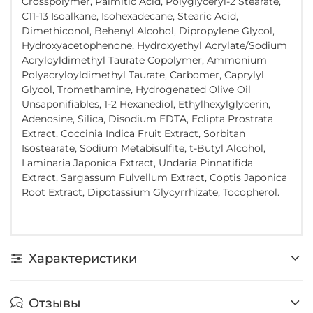
Crosspolymer, Palmitic Acid, Polyglyceryl-2 Stearate,
C11-13 Isoalkane, Isohexadecane, Stearic Acid,
Dimethiconol, Behenyl Alcohol, Dipropylene Glycol,
Hydroxyacetophenone, Hydroxyethyl Acrylate/Sodium
Acryloyldimethyl Taurate Copolymer, Ammonium
Polyacryloyldimethyl Taurate, Carbomer, Caprylyl
Glycol, Tromethamine, Hydrogenated Olive Oil
Unsaponifiables, 1-2 Hexanediol, Ethylhexylglycerin,
Adenosine, Silica, Disodium EDTA, Eclipta Prostrata
Extract, Coccinia Indica Fruit Extract, Sorbitan
Isostearate, Sodium Metabisulfite, t-Butyl Alcohol,
Laminaria Japonica Extract, Undaria Pinnatifida
Extract, Sargassum Fulvellum Extract, Coptis Japonica
Root Extract, Dipotassium Glycyrrhizate, Tocopherol.
Характеристики
Отзывы