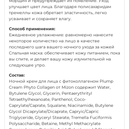
морщин и предупреждает их появление. Уход
улучшает цвет лица. Благодаря полисахаридам
тремеллы кожа обретает эластичность, легко
усваивает и сохраняет влагу.
Способ применения:
Ежедневное увлажнение: равномерно нанесите
некоторое количество на лицо в качестве
последнего шага вашего ночного ухода за кожей
Спальная маска: обеспечивает кожу питанием, пока
вы спите, и делает вашу кожу изумительной на
следующее утро.
Состав:
Ночной крем для лица с фитоколлагеном Plump
Cream Phyto Collagen от Mizon содержит Water,
Bytulene Glycol, Glycerin, Pentaerythrityl
Tetraethylhexanoate, Panthenol, Coco-
Caprylate/Caprate, Squalane, Niacinamide, Butylene
Glycol Dicaprylate/Dicaprate, Capryic/Capric
Triglyceride, Glyceryl Stearate, Tremella Fuciformis
Polysaccharide, Betaine, Methyl Methacrylate