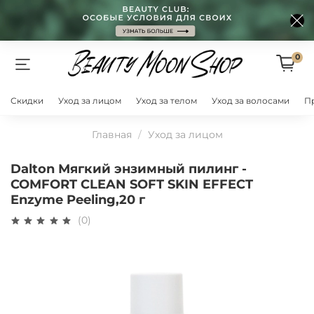
0
Скидки
Уход за лицом
Уход за телом
Уход за волосами
П
Главная
Уход за лицом
Dalton Мягкий энзимный пилинг -
COMFORT CLEAN SOFT SKIN EFFECT
Enzyme Peeling,20 г
(0)