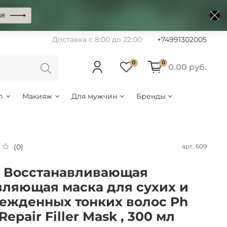
Доставка с 8:00 до 22:00
+74991302005
0
0
0.00 руб.
m
Макияж
Для мужчин
Бренды
арт.
609
(0)
 Восстанавливающая
ляющая маска для сухих и
ежденных тонких волос Ph
 Repair Filler Mask , 300 мл