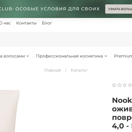
О нас
Контакты
Блог
за волосами
Профессиональная косметика
Premiu
Главная
Каталог
Nook
ожив
повр
4,0 -