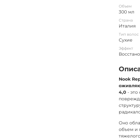
Объем
300 мл
Страна
Италия
Тип волос
Сухие
Эффект
Восстан
Опис
Nook Rep
оживляю
4,0
- эт
поврежд
структур
радикало
Оно обла
объем и 
тяжелого