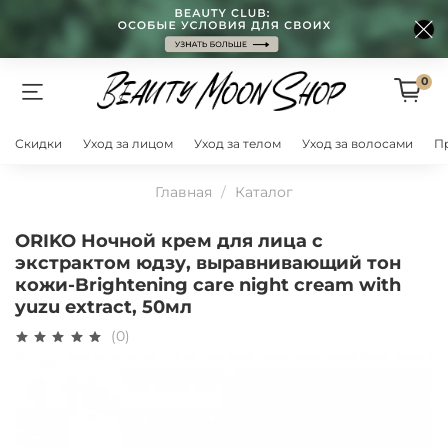
0
Скидки
Уход за лицом
Уход за телом
Уход за волосами
П
Главная
Каталог
ORIKO Ночной крем для лица с
экстрактом юдзу, выравнивающий тон
кожи-Brightening care night cream with
yuzu extract, 50мл
(0)