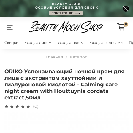
0
Скидки
Уход за лицом
Уход за телом
Уход за волосами
П
Главная
Каталог
ORIKO Успокаивающий ночной крем для
лица с экстрактом хауттюйнии и
гиалуроновой кислотой - Calming care
night cream with Houttuynia cordata
extract,50мл
(0)