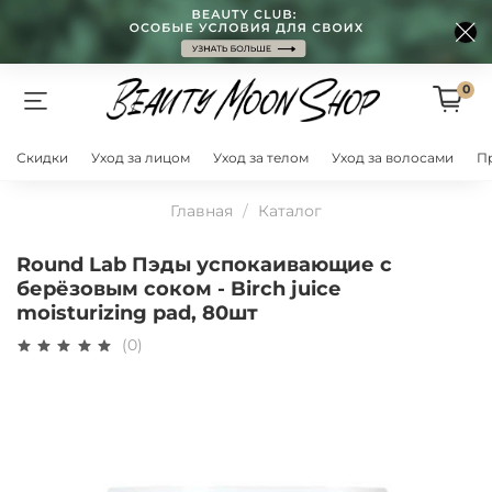
0
Скидки
Уход за лицом
Уход за телом
Уход за волосами
П
Главная
Каталог
Round Lab Пэды успокаивающие с
берёзовым соком - Birch juice
moisturizing pad, 80шт
(0)