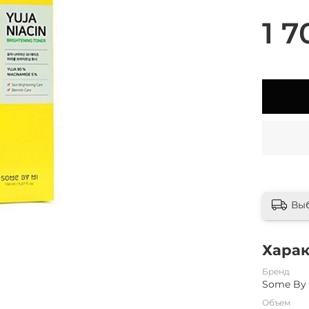
1 7
Вы
Хара
Бренд
Some By
Объем