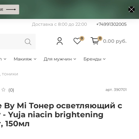
Доставка с 8:00 до 22:00
+74991302005
0
0
0.00 руб.
m
Макияж
Для мужчин
Бренды
, тоники
арт.
390701
(0)
 By Mi Тонер осветляющий с
- Yuja niacin brightening
r, 150мл