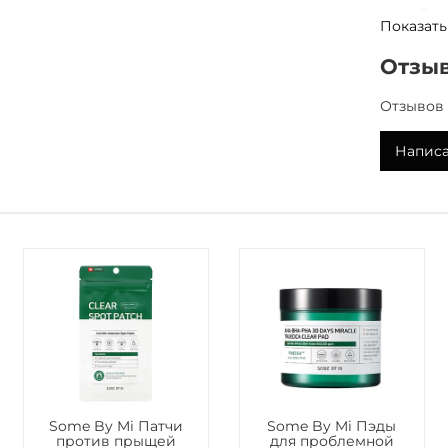
Выр
Показать
Пов
Отзы
Активны
Экс
Отзывов 
ант
улу
Написа
Ни
кол
пом
из 
суж
Вит
дей
уль
соб
эла
пом
вол
ран
Some By Mi Патчи
Some By Mi Пэды
пос
против прыщей
для проблемной