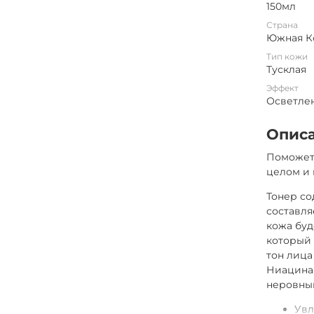
150мл
Страна
Южная К
Тип кожи
Тусклая
Эффект
Осветле
Опис
Поможет 
целом и 
Тонер со
составля
кожа буд
который 
тон лица
Ниацинам
неровный
Ув