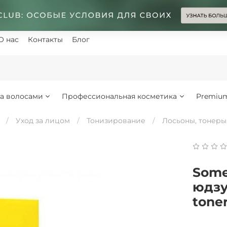
О нас
Контакты
Блог
за волосами
Профессиональная косметика
Premiu
Уход за лицом
Тонизирование
Лосьоны, тонеры
Some
юдзу 
tone