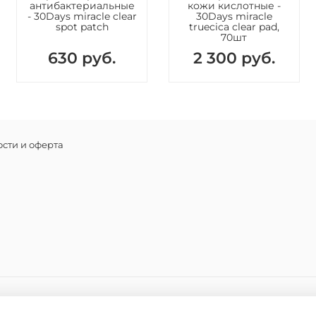
антибактериальные
кожи кислотные -
здо
- 30Days miracle clear
30Days miracle
Аде
spot patch
truecica clear pad,
70шт
ухо
630 руб.
2 300 руб.
Способ 
Нанести 
впитыва
Состав
сти и оферта
Water, Ni
Laurate, C
Alkyl Acr
Oil, Buty
Coptis Ch
10 Steara
Involucra
Protein, 
(Orange) 
Rubra Flo
Pyridoxin