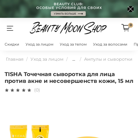
0
Скидки
Уход за лицом
Уход за телом
Уход за волосами
П
Главная
Уход за лицом
...
Ампулы и сыворотки
TISHA Точечная сыворотка для лица
против акне и несовершенств кожи, 15 мл
(0)