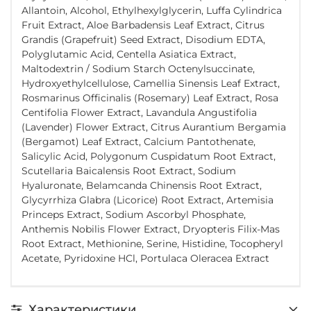
Allantoin, Alcohol, Ethylhexylglycerin, Luffa Cylindrica
Fruit Extract, Aloe Barbadensis Leaf Extract, Citrus
Grandis (Grapefruit) Seed Extract, Disodium EDTA,
Polyglutamic Acid, Centella Asiatica Extract,
Maltodextrin / Sodium Starch Octenylsuccinate,
Hydroxyethylcellulose, Camellia Sinensis Leaf Extract,
Rosmarinus Officinalis (Rosemary) Leaf Extract, Rosa
Centifolia Flower Extract, Lavandula Angustifolia
(Lavender) Flower Extract, Citrus Aurantium Bergamia
(Bergamot) Leaf Extract, Calcium Pantothenate,
Salicylic Acid, Polygonum Cuspidatum Root Extract,
Scutellaria Baicalensis Root Extract, Sodium
Hyaluronate, Belamcanda Chinensis Root Extract,
Glycyrrhiza Glabra (Licorice) Root Extract, Artemisia
Princeps Extract, Sodium Ascorbyl Phosphate,
Anthemis Nobilis Flower Extract, Dryopteris Filix-Mas
Root Extract, Methionine, Serine, Histidine, Tocopheryl
Acetate, Pyridoxine HCl, Portulaca Oleracea Extract
Характеристики