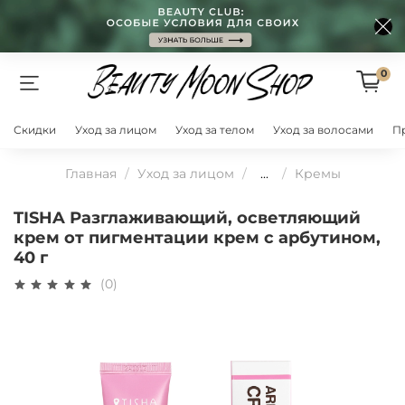
0
Скидки
Уход за лицом
Уход за телом
Уход за волосами
П
Главная
Уход за лицом
...
Кремы
TISHA Разглаживающий, осветляющий
крем от пигментации крем с арбутином,
40 г
(0)