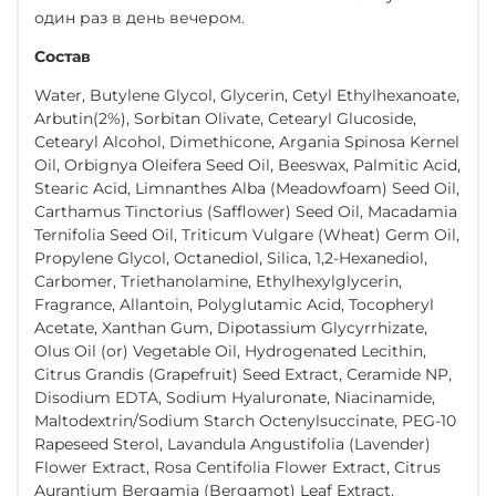
один раз в день вечером.
Состав
Water, Butylene Glycol, Glycerin, Cetyl Ethylhexanoate,
Arbutin(2%), Sorbitan Olivate, Cetearyl Glucoside,
Cetearyl Alcohol, Dimethicone, Argania Spinosa Kernel
Oil, Orbignya Oleifera Seed Oil, Beeswax, Palmitic Acid,
Stearic Acid, Limnanthes Alba (Meadowfoam) Seed Oil,
Carthamus Tinctorius (Safflower) Seed Oil, Macadamia
Ternifolia Seed Oil, Triticum Vulgare (Wheat) Germ Oil,
Propylene Glycol, Octanediol, Silica, 1,2-Hexanediol,
Carbomer, Triethanolamine, Ethylhexylglycerin,
Fragrance, Allantoin, Polyglutamic Acid, Tocopheryl
Acetate, Xanthan Gum, Dipotassium Glycyrrhizate,
Olus Oil (or) Vegetable Oil, Hydrogenated Lecithin,
Citrus Grandis (Grapefruit) Seed Extract, Ceramide NP,
Disodium EDTA, Sodium Hyaluronate, Niacinamide,
Maltodextrin/Sodium Starch Octenylsuccinate, PEG-10
Rapeseed Sterol, Lavandula Angustifolia (Lavender)
Flower Extract, Rosa Centifolia Flower Extract, Citrus
Aurantium Bergamia (Bergamot) Leaf Extract,