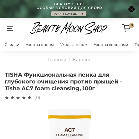
0
Скидки
Уход за лицом
Уход за телом
Уход за волосами
П
Главная
Каталог
TISHA Функциональная пенка для
глубокого очищения против прыщей -
Tisha AC7 foam cleansing, 100г
(0)