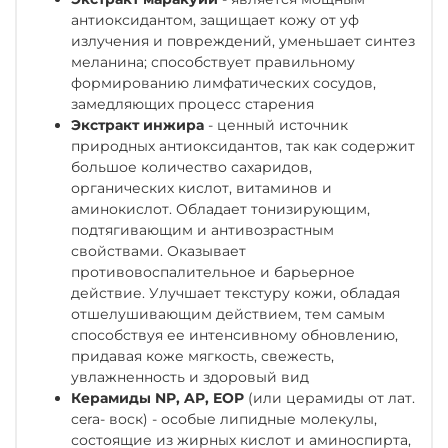
антиоксидантом, защищает кожу от уф
излучения и повреждений, уменьшает синтез
меланина; способствует правильному
формированию лимфатических сосудов,
замедляющих процесс старения
Экстракт инжира
- ценный источник
природных антиоксидантов, так как содержит
большое количество сахаридов,
органических кислот, витаминов и
аминокислот. Обладает тонизирующим,
подтягивающим и антивозрастным
свойствами. Оказывает
противовоспалительное и барьерное
действие. Улучшает текстуру кожи, обладая
отшелушивающим действием, тем самым
способствуя ее интенсивному обновлению,
придавая коже мягкость, свежесть,
увлажненность и здоровый вид
Керамиды NP, AP, EOP
(или церамиды от лат.
cera- воск) - особые липидные молекулы,
состоящие из жирных кислот и аминоспирта,