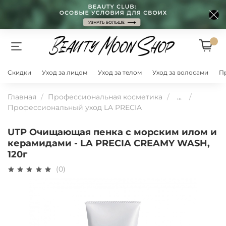
Скидки
Уход за лицом
Уход за телом
Уход за волосами
П
Главная
Профессиональная косметика
...
Профессиональный уход LA PRECIA
UTP Очищающая пенка с морским илом и
керамидами - LA PRECIA CREAMY WASH,
120г
(0)