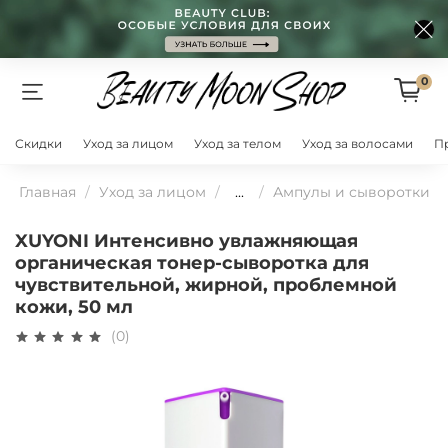
0
Скидки
Уход за лицом
Уход за телом
Уход за волосами
П
Главная
Уход за лицом
...
Ампулы и сыворотки
XUYONI Интенсивно увлажняющая
органическая тонер-сыворотка для
чувствительной, жирной, проблемной
кожи, 50 мл
(0)