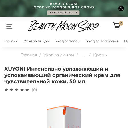
0
Скидки
Уход за лицом
Уход за телом
Уход за волосами
П
Главная
Уход за лицом
...
Кремы
XUYONI Интенсивно увлажняющий и
успокаивающий органический крем для
чувствительной кожи, 50 мл
(0)