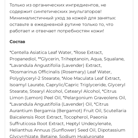
Только из органических ингредиентов, не
содержит синтетических эмульгаторов!
Минималистичный уход за кожей для занятых:
оставьте в ежедневной рутине только то, что
работает и отвечает потребностям кожи!
Состав
*Centella Asiatica Leaf Water, *Rose Extract,
Propanediol, **Glycerin, Triheptanoin, Aqua, Squalane,
*Lavandula Angustifolia (Lavender) Extract,
*Rosmarinus Officinalis (Rosemary) Leaf Water,
Polyglyceryl-2 Stearate, *Aloe Maculata Leaf Extract,
Isoamyl Laurate, Caprylic/Capric Triglyceride, Glyceryl
Stearate, Stearyl Alcohol, Cetearyl Alcohol, *Citrus
Limon (Lemon) Peel Oil, *Pelargonium Graveolens Oil,
*Lavandula Angustifolia (Lavender) Oil, *Citrus
Aurantium Bergamia (Bergamot) Fruit Oil, Scutellaria
Baicalensis Root Extract, Tocopherol, Paeonia
Suffruticosa Root Extract, Heptyl Undecylenate,
Helianthus Annuus (Sunflower) Seed Oil, Dipotassium
Glycyrrhizate, Betaine, Sodium Hyaluronate