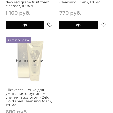
dew red grape fruit foam
Cleansing Foam, 120мл
cleanser, 180мл
1 100 руб.
770 руб.
Хит продаж
Нет в наличии
Elizavecca Пенка для
умывания с муцином
улитки и золотом - 24K
Gold snail cleansing foam,
180мл
680 руб.