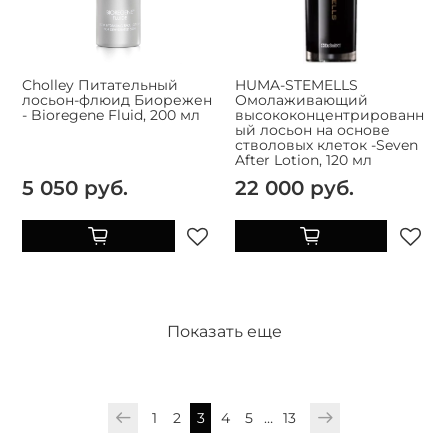
Cholley Питательный
HUMA-STEMELLS
лосьон-флюид Биорежен
Омолаживающий
- Bioregene Fluid, 200 мл
высококонцентрированн
ый лосьон на основе
стволовых клеток -Seven
After Lotion, 120 мл
5 050 руб.
22 000 руб.
Показать еще
1
2
3
4
5
…
13