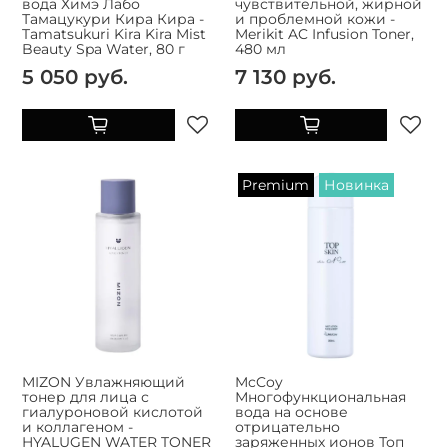
вода Химэ Лабо
чувствительной, жирной
Тамацукури Кира Кира -
и проблемной кожи -
Tamatsukuri Kira Kira Mist
Merikit AC Infusion Toner,
Beauty Spa Water, 80 г
480 мл
5 050 руб.
7 130 руб.
Premium
Новинка
MIZON Увлажняющий
McCoy
тонер для лица с
Многофункциональная
гиалуроновой кислотой
вода на основе
и коллагеном -
отрицательно
HYALUGEN WATER TONER
заряженных ионов Топ