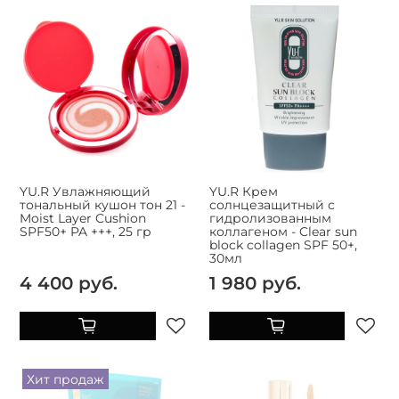
YU.R Увлажняющий
YU.R Крем
тональный кушон тон 21 -
солнцезащитный с
Moist Layer Cushion
гидролизованным
SPF50+ PA +++, 25 гр
коллагеном - Clear sun
block collagen SPF 50+,
30мл
4 400 руб.
1 980 руб.
Хит продаж