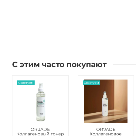
С этим часто покупают
Советуем
Советуем
OR'JADE
OR'JADE
Коллагеновый тонер
Коллагеновое