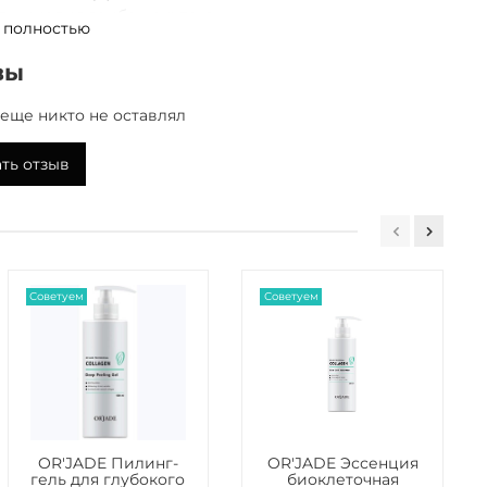
кт мицелия гриба мацутакэ
 полностью
оин
вы
НИЯ ДЛЯ ПРИМЕНЕНИЯ
пы кожи
еще никто не оставлял
 истонченная кожа с
нием
ть отзыв
лактика обезвоживания
ежсезонье, при стрессах и авиаперелетах
Советуем
Советуем
OR'JADE Пилинг-
OR'JADE Эссенция
гель для глубокого
биоклеточная