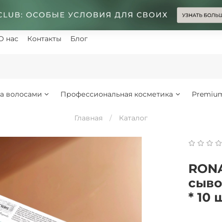
О нас
Контакты
Блог
за волосами
Профессиональная косметика
Premiu
Главная
Каталог
RONA
сыво
* 10 