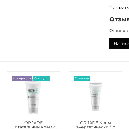
• Экстра
Показать
• Аллант
Отзы
ПОКАЗА
• Все ти
Отзывов 
• Сухая,
шелуше
Написа
• Профи
кожи в м
Хит продаж
Советуем
Советуем
OR'JADE
OR'JADE Крем
Питательный крем с
энергетический с