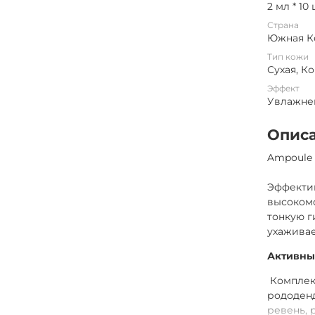
2 мл * 10
Страна
Южная К
Тип кожи
Сухая, К
Эффект
Увлажне
Опис
Ampoule 
Эффектив
высокомо
тонкую г
ухаживае
Активны
Комплекс
рододенд
ревень, 