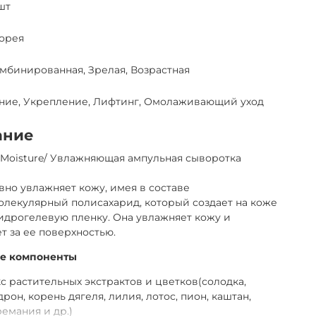
 шт
орея
омбинированная, Зрелая, Возрастная
ние, Укрепление, Лифтинг, Омолаживающий уход
ание
Moisture/ Увлажняющая ампульная сыворотка
но увлажняет кожу, имея в составе
лекулярный полисахарид, который создает на коже
идрогелевую пленку. Она увлажняет кожу и
т за ее поверхностью.
е компоненты
 растительных экстрактов и цветков(солодка,
рон, корень дягеля, лилия, лотос, пион, каштан,
ремания и др.)