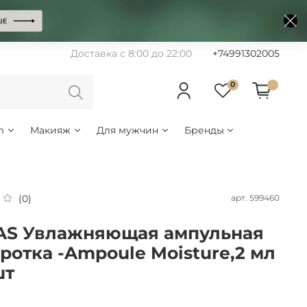
Доставка с 8:00 до 22:00
+74991302005
0
m
Макияж
Для мужчин
Бренды
арт.
599460
(0)
S Увлажняющая ампульная
ротка -Ampoule Moisture,2 мл
шт