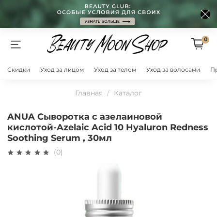
0
Скидки
Уход за лицом
Уход за телом
Уход за волосами
П
Главная
Каталог
ANUA Сыворотка с азелаиновой
кислотой-Azelaic Acid 10 Hyaluron Redness
Soothing Serum , 30мл
(0)