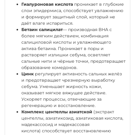
Гиалуроновая кислота
проникает в глубокие
слои эпидермиса, способствует увлажнению
и формирует защитный слой, который не
даёт влаге испариться.
Бетаин салицилат
— производная BHA с
более мягким действием, комбинация
салициловой кислоты и увлажняющего
актива бетаина. Проникает в поры и
растворяет излишки себума, осветляет
сальные нити и чёрные точки, предотвращает
образование комедонов.
Цинк
регулирует активность сальных желёз
и предотвращает чрезмерную выработку
себума. Уменьшает жирность кожи,
оказывает мягкое вяжущее действие.
Ускоряет процессы, отвечающие за
регенерацию и восстановление.
Комплекс центеллы азиатской
(экстракт
центеллы, азиатикозид, азиатиковая кислота,
мадекассосид и мадекассовая
кислота) способствует восстановлению