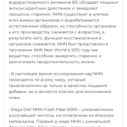
водорастворимого витамина B3, обладает мощным
антиоксидантным действием и замедляет
процессы старения. NMN существует в клетках
всех живых организмов и вырабатывается
естественным образом, но способность организма
к его производству снижается с возрастом, в
результате чего, функция восстановления в
организме снижается. NMN был представлен в
программе NHK Next World в 2015 году как
вещество, способное замедлять старение и
увеличивать продолжительность жизни.
• В настоящее время исследования над NMN
проводятся по всему миру, который
привлекателен не только в качестве пищевой
добавки, но и является ключом для омоложения
кожи.
• Elega Doll NMN Fresh Fiber 6000 – ультраволокно
высочайшей чистоты, изготовленное из японских
материалов. Первый в мире NMN с уникальной