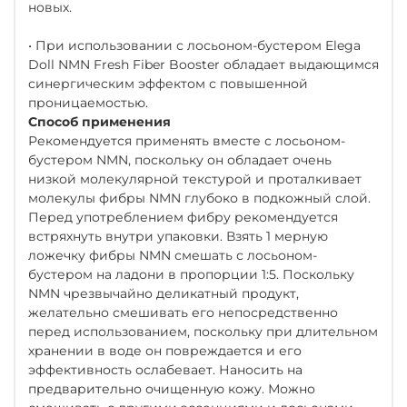
новых.
• При использовании с лосьоном-бустером Elega
Doll NMN Fresh Fiber Booster обладает выдающимся
синергическим эффектом с повышенной
проницаемостью.
Способ применения
Рекомендуется применять вместе с лосьоном-
бустером NMN, поскольку он обладает очень
низкой молекулярной текстурой и проталкивает
молекулы фибры NMN глубоко в подкожный слой.
Перед употреблением фибру рекомендуется
встряхнуть внутри упаковки. Взять 1 мерную
ложечку фибры NMN смешать с лосьоном-
бустером на ладони в пропорции 1:5. Поскольку
NMN чрезвычайно деликатный продукт,
желательно смешивать его непосредственно
перед использованием, поскольку при длительном
хранении в воде он повреждается и его
эффективность ослабевает. Наносить на
предварительно очищенную кожу. Можно