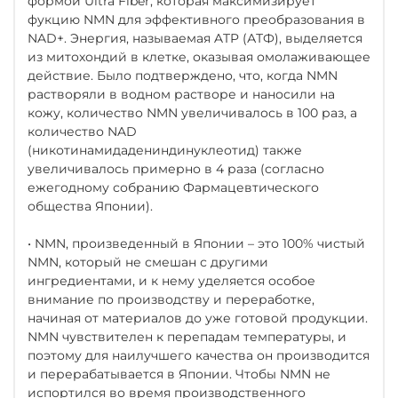
формой Ultra Fiber, которая максимизирует
фукцию NMN для эффективного преобразования в
NAD+. Энергия, называемая ATP (АТФ), выделяется
из митохондий в клетке, оказывая омолаживающее
действие. Было подтверждено, что, когда NMN
растворяли в водном растворе и наносили на
кожу, количество NMN увеличивалось в 100 раз, а
количество NAD
(никотинамидадениндинуклеотид) также
увеличивалось примерно в 4 раза (согласно
ежегодному собранию Фармацевтического
общества Японии).
• NMN, произведенный в Японии – это 100% чистый
NMN, который не смешан с другими
ингредиентами, и к нему уделяется особое
внимание по производству и переработке,
начиная от материалов до уже готовой продукции.
NMN чувствителен к перепадам температуры, и
поэтому для наилучшего качества он производится
и перерабатывается в Японии. Чтобы NMN не
испортился во время производственного