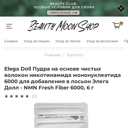
0
Скидки
Уход за лицом
Уход за телом
Уход за волосами
П
Главная
Каталог
Elega Doll Пудра на основе чистых
волокон никотинамида мононуклеатида
6000 для добавления в лосьон Элега
Долл - NMN Fresh Fiber 6000, 6 г
(0)