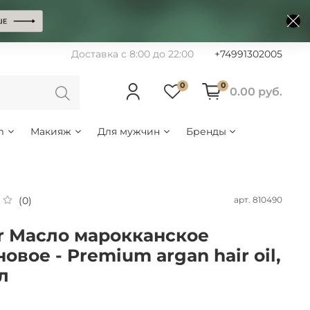
Доставка с 8:00 до 22:00
+74991302005
0
0
0.00 руб.
m
Макияж
Для мужчин
Бренды
арт.
810490
(0)
r Масло марокканское
новое - Premium argan hair oil,
л