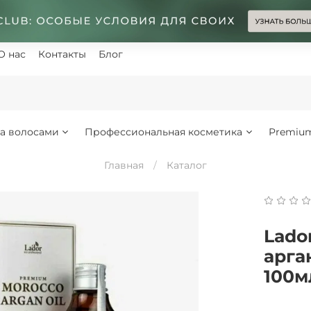
О нас
Контакты
Блог
за волосами
Профессиональная косметика
Premiu
Главная
Каталог
Lado
арга
100м