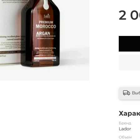
2 0
Вы
Хара
Бренд
Lador
Объем