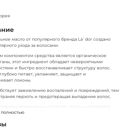
орея
ание
ное масло от популярного бренда La`dor создано
лярного ухода за волосами.
м компонентом средства является органическое
ганы, этот ингредиент обладает невероятными
стями и быстро восстанавливает структуру волос.
глубоко питает, увлажняет, защищает и
ливает локоны.
обствует заживлению воспалений и повреждений, тем
траняя перхоть и предотвращая выпадение волос.
лярном применении средства, локоны становятся
 полностью
, послушными и объемными, они обретают
нный блеск и здоровое сияние. Premium Morocco
вы
ir Oil – это высокоэффективный продукт, который