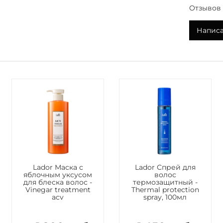
борется 
Отзывов 
волос.
Написа
Арганов
мире сре
возвращ
мягкость
при этом
Обеспечи
солнечны
воздейс
Арганово
за волос
волосам 
Lador Маска с
Lador Спрей для
оставляя
яблочным уксусом
волос
воздейст
для блеска волос -
термозащитный -
температ
Vinegar treatment
Thermal protection
acv
spray, 100мл
Вос
Защ