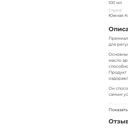
100 мл
Страна
Южная К
Опис
Премиаль
для регу
Основны
масло ар
способно
Продукт 
оздорав
Он спос
самым ус
При регу
Показать
мягкими
естестве
Отзы
Argan Ha