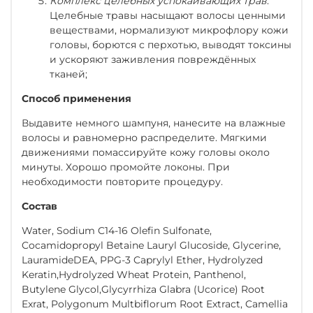
Комплекс целебных успокаивающих трав
.
Целебные травы насыщают волосы ценными
веществами, нормализуют микрофлору кожи
головы, борются с перхотью, выводят токсины
и ускоряют заживления повреждённых
тканей;
Способ применения
Выдавите немного шампуня, нанесите на влажные
волосы и равномерно распределите. Мягкими
движениями помассируйте кожу головы около
минуты. Хорошо промойте локоны. При
необходимости повторите процедуру.
Состав
Water, Sodium C14-16 Olefin Sulfonate,
Cocamidopropyl Betaine Lauryl Glucoside, Glycerine,
LauramideDEA, PPG-3 Caprylyl Ether, Hydrolyzed
Keratin,Hydrolyzed Wheat Protein, Panthenol,
Butylene Glycol,Glycyrrhiza Glabra (Ucorice) Root
Exrat, Polygonum Multbiflorum Root Extract, Camellia