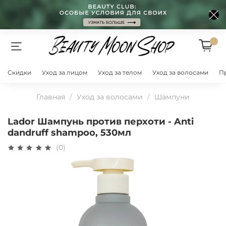
Скидки
Уход за лицом
Уход за телом
Уход за волосами
П
Главная
Уход за волосами
Шампуни
Lador Шампунь против перхоти - Anti
dandruff shampoo, 530мл
(0)