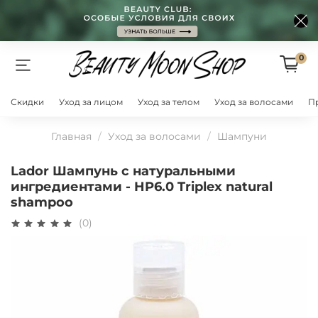
0
Скидки
Уход за лицом
Уход за телом
Уход за волосами
П
Главная
Уход за волосами
Шампуни
Lador Шампунь с натуральными
ингредиентами - HP6.0 Triplex natural
shampoo
(0)