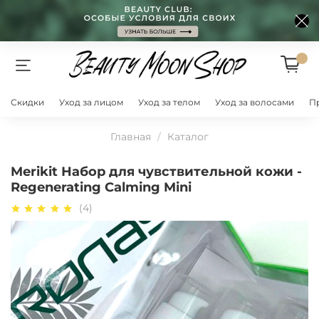
Скидки
Уход за лицом
Уход за телом
Уход за волосами
П
Главная
Каталог
Merikit Набор для чувствительной кожи -
Regenerating Calming Mini
(4)