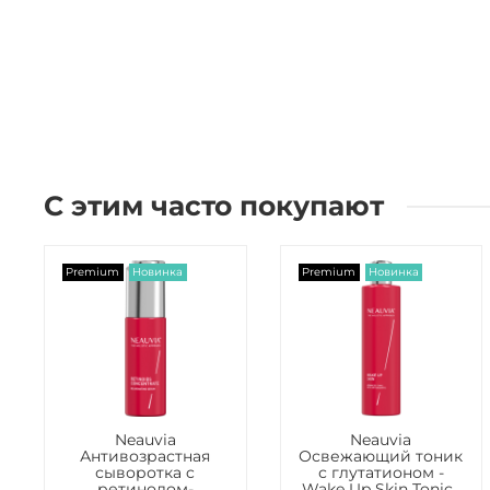
С этим часто покупают
Premium
Новинка
Premium
Новинка
Neauvia
Neauvia
Антивозрастная
Освежающий тоник
сыворотка c
с глутатионом -
ретинолом-
Wake Up Skin Tonic ,