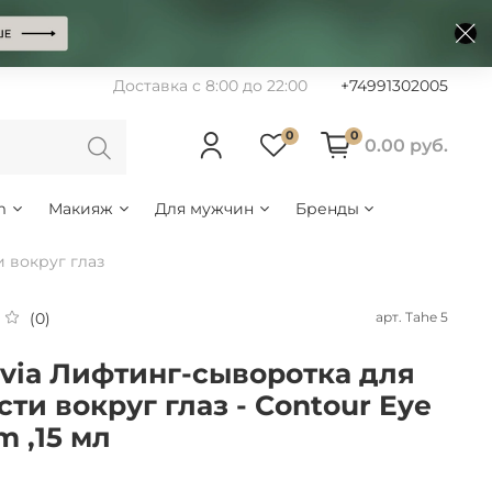
Доставка с 8:00 до 22:00
+74991302005
0
0
0.00 руб.
m
Макияж
Для мужчин
Бренды
 вокруг глаз
арт.
Tahe 5
(0)
via Лифтинг-сыворотка для
сти вокруг глаз - Contour Eye
m ,15 мл