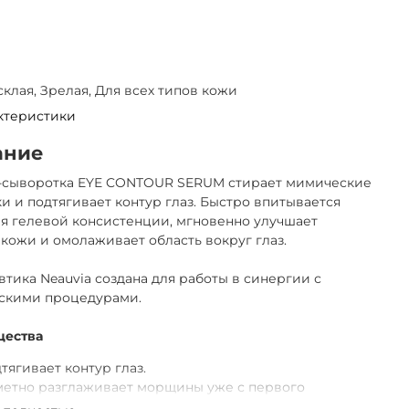
усклая, Зрелая, Для всех типов кожи
ктеристики
ание
-сыворотка EYE CONTOUR SERUM стирает мимические
 и подтягивает контур глаз. Быстро впитывается
я гелевой консистенции, мгновенно улучшает
 кожи и омолаживает область вокруг глаз.
тика Neauvia создана для работы в синергии с
ескими процедурами.
ества
тягивает контур глаз.
метно разглаживает морщины уже с первого
менения.