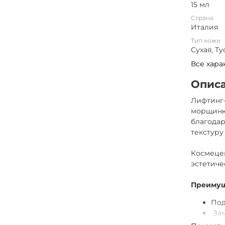
15 мл
Страна
Италия
Тип кожи
Сухая, Т
Все хара
Опис
Лифтинг
морщинки
благодар
текстуру
Космецев
эстетич
Преимущ
Под
За
при