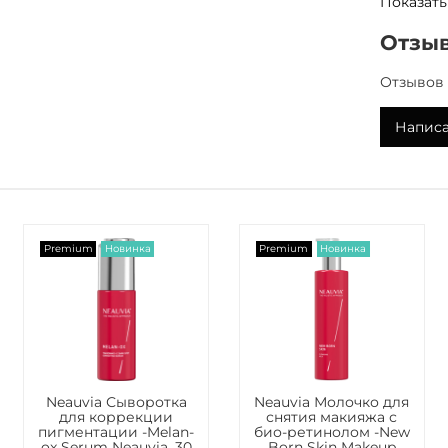
Показать
Отзы
Назначе
Отзывов 
Кожа с п
чувствит
Написа
Примен
Нанесите
Помассир
похлопыв
Совет по
Premium
Новинка
Premium
Новинка
надавите
продвига
Состав
Лифтинго
Neauvia Сыворотка
Neauvia Молочко для
роста: E
для коррекции
снятия макияжа с
пигментации -Melan-
био-ретинолом -New
ox Serum Neauvia, 30
Born Skin Makeup