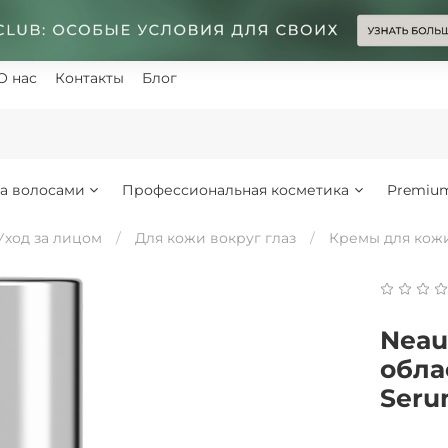
О нас
Контакты
Блог
за волосами
Профессиональная косметика
Premiu
Уход за лицом
Для кожи вокруг глаз
Кремы для кожи
Neau
обла
Seru