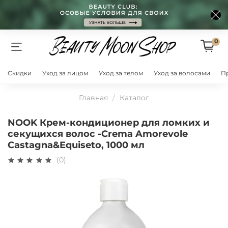
0
Скидки
Уход за лицом
Уход за телом
Уход за волосами
П
Главная
Каталог
NOOK Крем-кондиционер для ломких и
секущихся волос -Crema Amorevole
Castagna&Equiseto, 1000 мл
(0)