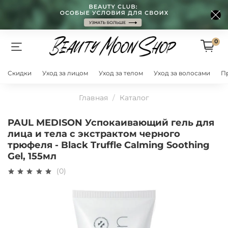
0
Скидки
Уход за лицом
Уход за телом
Уход за волосами
П
Главная
Каталог
PAUL MEDISON Успокаивающий гель для
лица и тела с экстрактом черного
трюфеля - Black Truffle Calming Soothing
Gel, 155мл
(0)