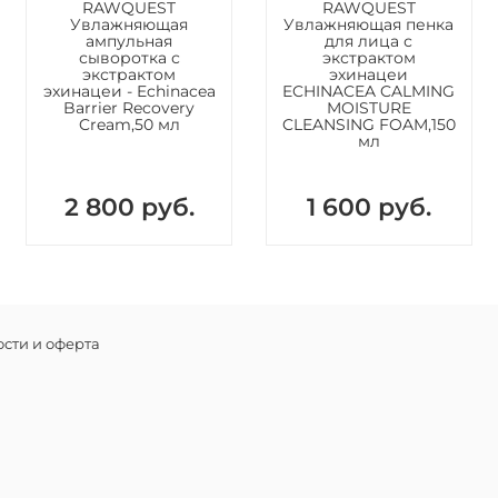
увлажнен
RAWQUEST
RAWQUEST
умывания
Увлажняющая
Увлажняющая пенка
ампульная
для лица с
микрорел
сыворотка с
экстрактом
экстрактом
эхинацеи
Способ 
эхинацеи - Echinacea
ECHINACEA CALMING
Barrier Recovery
MOISTURE
Возьмит
Cream,50 мл
CLEANSING FOAM,150
воды для
мл
помассир
Состав:
2 800 руб.
1 600 руб.
Пенка дл
Brighten
Purified 
Stearic 
Stearate,
Cocoyl Gl
сти и оферта
Glycol, S
Extract, 
Crosspol
Hedera He
Arachidic
(Strawber