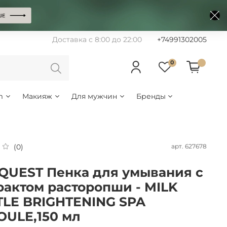
Доставка с 8:00 до 22:00
+74991302005
0
m
Макияж
Для мужчин
Бренды
арт.
627678
(0)
UEST Пенка для умывания с
рактом расторопши - MILK
TLE BRIGHTENING SPA
ULE,150 мл