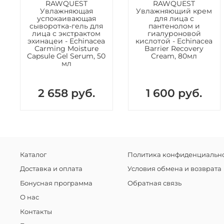
RAWQUEST
RAWQUEST
Увлажняющая
Увлажняющий крем
успокаивающая
для лица с
сыворотка-гель для
пантенолом и
лица с экстрактом
гиалуроновой
эхинацеи - Echinacea
кислотой - Echinacea
Carming Moisture
Barrier Recovery
Capsule Gel Serum, 50
Cream, 80мл
мл
2 658 руб.
1 600 руб.
Каталог
Политика конфиденциально
Доставка и оплата
Условия обмена и возврата
Бонусная программа
Обратная связь
О нас
Контакты