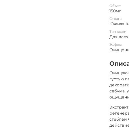
Объем
150мл
Страна
Южная К
Тип кожи
Для всех
Эффект
Очищен
Опис
Очищающ
густую п
декорати
себума, 
ощущение
Экстракт
регенер
стеблей
действие