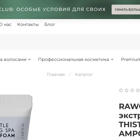
О нас
Контакты
Блог
за волосами
Профессиональная косметика
Premiu
Главная
Каталог
RAWQ
экст
THIS
AMPO