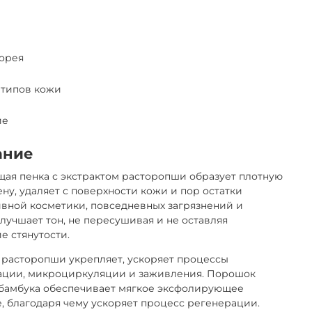
орея
 типов кожи
ие
ание
ая пенка с экстрактом расторопши образует плотную
ену, удаляет с поверхности кожи и пор остатки
вной косметики, повседневных загрязнений и
улучшает тон, не пересушивая и не оставляя
 стянутости.
 расторопши укрепляет, ускоряет процессы
ации, микроциркуляции и заживления. Порошок
 бамбука обеспечивает мягкое эксфолирующее
, благодаря чему ускоряет процесс регенерации.