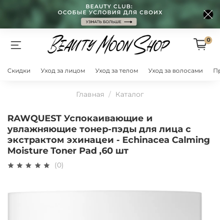
0
Скидки
Уход за лицом
Уход за телом
Уход за волосами
П
Главная
Каталог
RAWQUEST Успокаивающие и
увлажняющие тонер-пэды для лица с
экстрактом эхинацеи - Echinacea Calming
Moisture Toner Pad ,60 шт
(0)