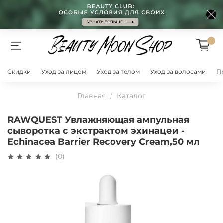
Скидки
Уход за лицом
Уход за телом
Уход за волосами
П
Главная
Каталог
RAWQUEST Увлажняющая ампульная
сыворотка с экстрактом эхинацеи -
Echinacea Barrier Recovery Cream,50 мл
(0)