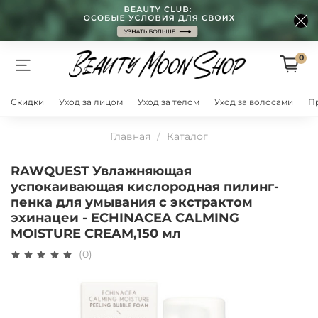
0
Скидки
Уход за лицом
Уход за телом
Уход за волосами
П
Главная
Каталог
RAWQUEST Увлажняющая
успокаивающая кислородная пилинг-
пенка для умывания с экстрактом
эхинацеи - ECHINACEA CALMING
MOISTURE CREAM,150 мл
(0)