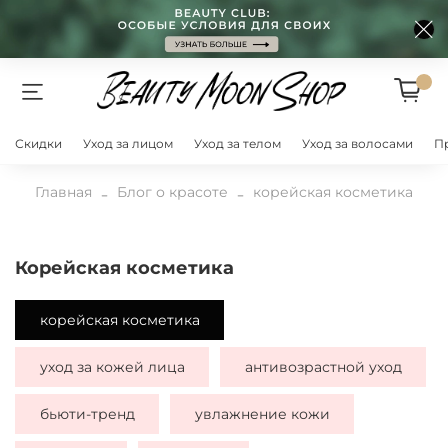
Скидки
Уход за лицом
Уход за телом
Уход за волосами
П
Главная
Блог о красоте
корейская косметика
корейская косметика
корейская косметика
уход за кожей лица
антивозрастной уход
бьюти-тренд
увлажнение кожи