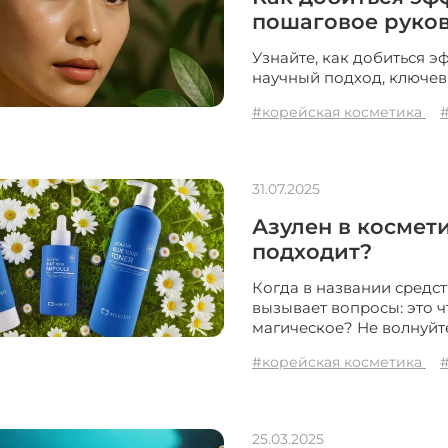
пошаговое руков
Узнайте, как добиться э
научный подход, ключевы
#корейская косметика
31.07.2025
Азулен в космети
подходит?
Когда в названии средст
вызывает вопросы: это 
магическое? Не волнуйтес
#корейская косметика
25.03.2025