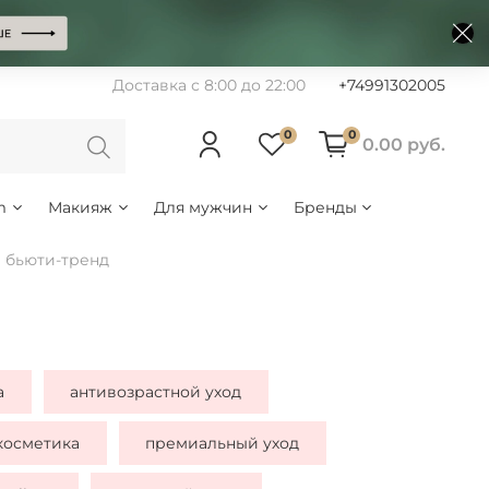
Доставка с 8:00 до 22:00
+74991302005
0
0
0.00 руб.
m
Макияж
Для мужчин
Бренды
бьюти-тренд
а
антивозрастной уход
косметика
премиальный уход