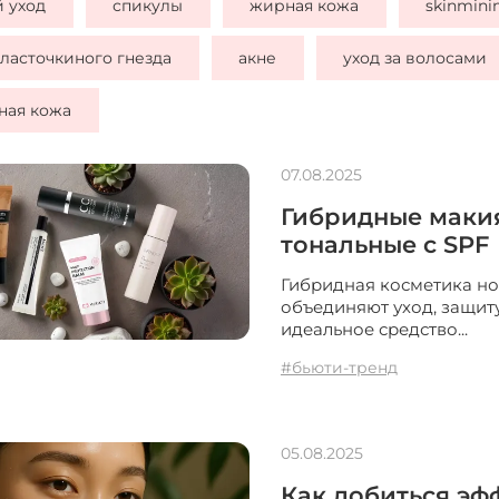
 уход
спикулы
жирная кожа
skinmini
 ласточкиного гнезда
акне
уход за волосами
ная кожа
07.08.2025
Гибридные макия
тональные с SPF
Гибридная косметика но
объединяют уход, защиту
идеальное средство...
#бьюти-тренд
05.08.2025
Как добиться эф