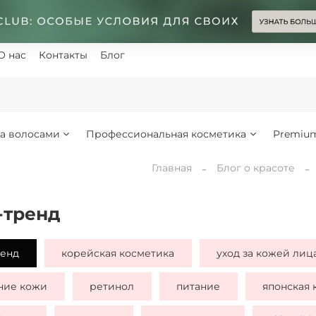
О нас
Контакты
Блог
за волосами
Профессиональная косметика
Premiu
Главная
Блог о красоте
-тренд
ренд
корейская косметика
уход за кожей лиц
ние кожи
ретинол
питание
японская 