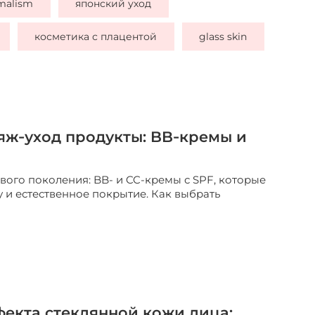
malism
японский уход
косметика с плацентой
glass skin
ж‑уход продукты: BB‑кремы и
вого поколения: BB- и CC-кремы с SPF, которые
 и естественное покрытие. Как выбрать
фекта стеклянной кожи лица: