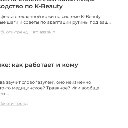
одство по K-Beauty
ффекта стеклянной кожи по системе K-Beauty:
е шаги и советы по адаптации рутины под ваш...
#бьюти-тренд
#glass skin
ке: как работает и кому
ва звучит слово "азулен", оно неизменно
что-то медицинское? Травяное? Или вообще
ь...
#бьюти-тренд