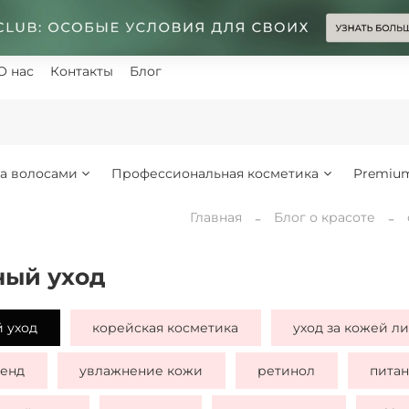
О нас
Контакты
Блог
за волосами
Профессиональная косметика
Premiu
Главная
Блог о красоте
ный уход
 уход
корейская косметика
уход за кожей л
ренд
увлажнение кожи
ретинол
пита