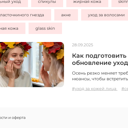
ьный уход
спикулы
жирная кожа
skin
 ласточкиного гнезда
акне
уход за волосами
ная кожа
glass skin
28.09.2025
Как подготовить
обновление уход
Осень резко меняет треб
нюансы, чтобы встретить
#уход за кожей лица
#с
сти и оферта