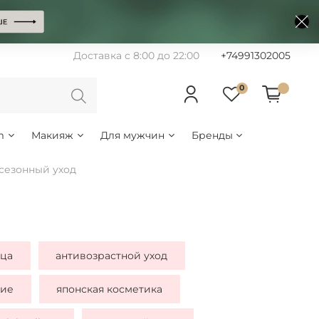
Доставка с 8:00 до 22:00
+74991302005
0
m
Макияж
Для мужчин
Бренды
сезонный уход
ица
антивозрастной уход
ние
японская косметика