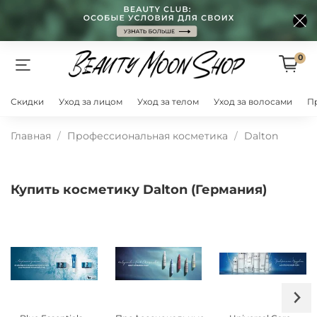
0
Скидки
Уход за лицом
Уход за телом
Уход за волосами
П
Главная
Профессиональная косметика
Dalton
Купить косметику Dalton (Германия)