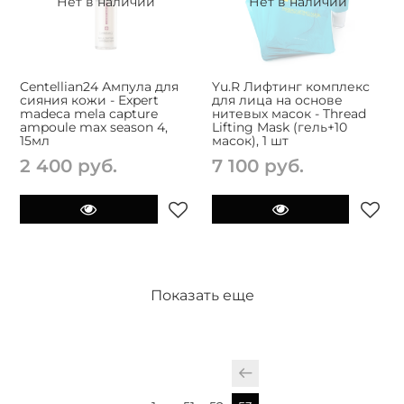
Нет в наличии
Нет в наличии
Centellian24 Ампула для
Yu.R Лифтинг комплекс
сияния кожи - Expert
для лица на основе
madeca mela capture
нитевых масок - Thread
ampoule max season 4,
Lifting Mask (гель+10
15мл
масок), 1 шт
2 400 руб.
7 100 руб.
Показать еще