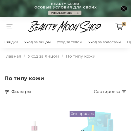
0
Скидки
Уход за лицом
Уход за телом
Уход за волосами
П
Главная
Уход за лицом
По типу кожи
По типу кожи
Фильтры
Сортировка
Хит продаж