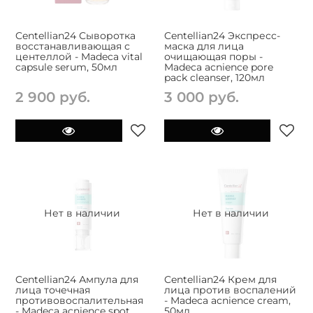
Centellian24 Сыворотка
Centellian24 Экспресс-
восстанавливающая с
маска для лица
центеллой - Madeca vital
очищающая поры -
capsule serum, 50мл
Madeca acnience pore
pack cleanser, 120мл
2 900 руб.
3 000 руб.
Нет в наличии
Нет в наличии
Centellian24 Ампула для
Centellian24 Крем для
лица точечная
лица против воспалений
противовоспалительная
- Madeca acnience cream,
- Madeca acnience spot
50мл