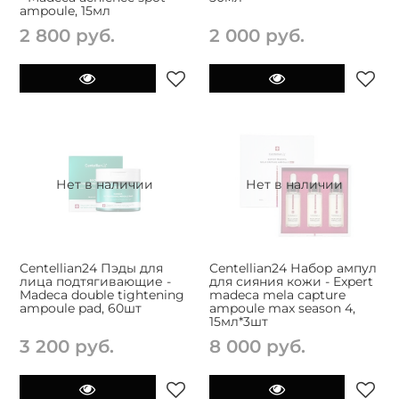
ampoule, 15мл
2 800 руб.
2 000 руб.
Нет в наличии
Нет в наличии
Centellian24 Пэды для
Centellian24 Набор ампул
лица подтягивающие -
для сияния кожи - Expert
Madeca double tightening
madeca mela capture
ampoule pad, 60шт
ampoule max season 4,
15мл*3шт
3 200 руб.
8 000 руб.