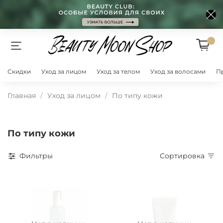
Скидки
Уход за лицом
Уход за телом
Уход за волосами
П
Главная
Уход за лицом
По типу кожи
По типу кожи
Фильтры
Сортировка