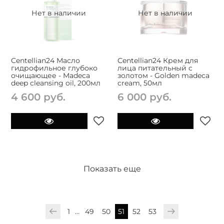
Нет в наличии
Нет в наличии
Centellian24 Масло
Centellian24 Крем для
гидрофильное глубоко
лица питательный с
очищающее - Madeca
золотом - Golden madeca
deep cleansing oil, 200мл
cream, 50мл
4 600 руб.
6 000 руб.
Показать еще
1
…
49
50
51
52
53