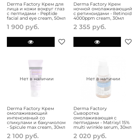
Derma Factory Крем для
Derma Factory Крем
лица и кожи вокруг глаз
ночной омолаживающий
с пептидами - Peptide
с ретиноидами - Retinoid
facial and eye cream, 50мл
4000ppm cream, 30мл
1 900 руб.
2 355 руб.
Нет в наличии
Нет в наличии
Derma Factory Крем
Derma Factory
омолаживающий
Сыворотка
интенсивный со
омолаживающая с
спикулами и бакучиолом
пептидами - Matrixyl 15%
- Spicule max cream, 30мл
multi wrinkle serum, 30мл
2 100 руб.
2 020 руб.