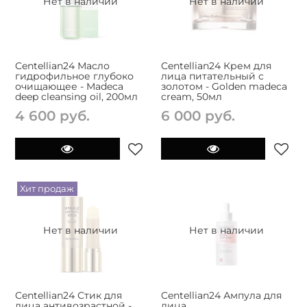
Нет в наличии
Нет в наличии
Centellian24 Масло
Centellian24 Крем для
гидрофильное глубоко
лица питательный с
очищающее - Madeca
золотом - Golden madeca
deep cleansing oil, 200мл
cream, 50мл
4 600 руб.
6 000 руб.
Хит продаж
Нет в наличии
Нет в наличии
Centellian24 Стик для
Centellian24 Ампула для
лица антивозрастной -
лица