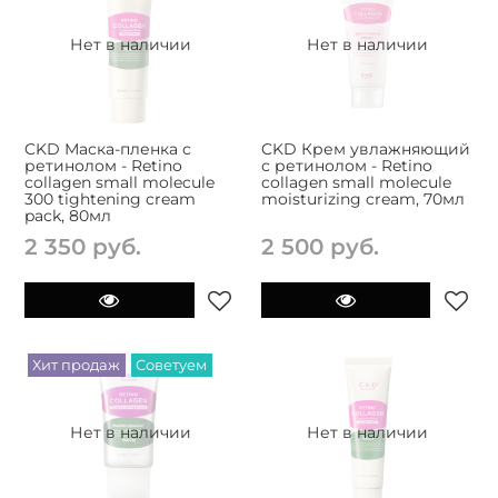
Нет в наличии
Нет в наличии
CKD Маска-пленка с
CKD Крем увлажняющий
ретинолом - Retino
с ретинолом - Retino
collagen small molecule
collagen small molecule
300 tightening cream
moisturizing cream, 70мл
pack, 80мл
2 350 руб.
2 500 руб.
Хит продаж
Советуем
Нет в наличии
Нет в наличии