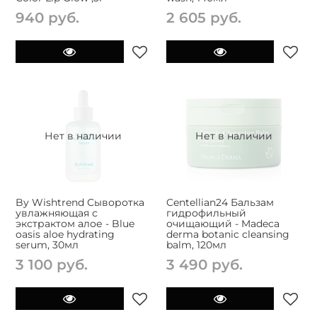
940 руб.
2 605 руб.
Нет в наличии
Нет в наличии
By Wishtrend Сыворотка
Centellian24 Бальзам
увлажняющая с
гидрофильный
экстрактом алое - Blue
очищающий - Madeca
oasis aloe hydrating
derma botanic cleansing
serum, 30мл
balm, 120мл
3 100 руб.
3 490 руб.