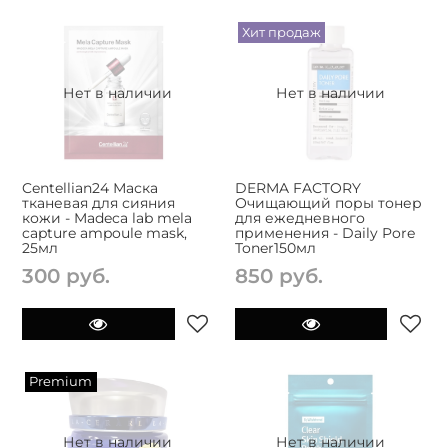
Хит продаж
Нет в наличии
Нет в наличии
Centellian24 Маска
DERMA FACTORY
тканевая для сияния
Очищающий поры тонер
кожи - Madeca lab mela
для ежедневного
capture ampoule mask,
применения - Daily Pore
25мл
Toner150мл
300 руб.
850 руб.
Premium
Нет в наличии
Нет в наличии