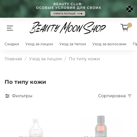
Скидки
Уход за лицом
Уход за телом
Уход за волосами
П
Главная
Уход за лицом
По типу кожи
По типу кожи
Фильтры
Сортировка