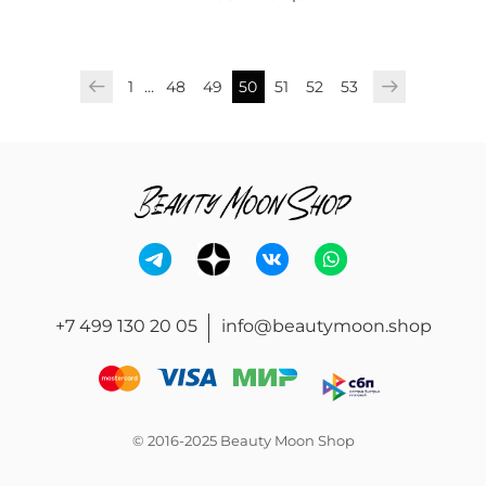
1
…
48
49
50
51
52
53
+7 499 130 20 05
info@beautymoon.shop
© 2016-2025 Beauty Moon Shop