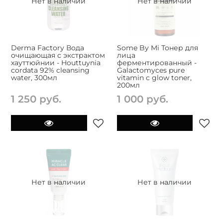
Нет в наличии
Нет в наличии
Derma Factory Вода
Some By Mi Тонер для
очищающая с экстрактом
лица
хауттюйнии - Houttuynia
ферментированный -
cordata 92% cleansing
Galactomyces pure
water, 300мл
vitamin c glow toner,
200мл
1 250 руб.
1 000 руб.
Нет в наличии
Нет в наличии