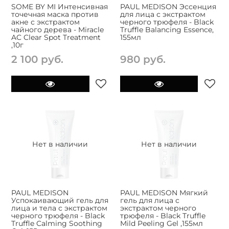
SOME BY MI Интенсивная
PAUL MEDISON Эссенция
точечная маска против
для лица с экстрактом
акне с экстрактом
черного трюфеля - Black
чайного дерева - Miracle
Truffle Balancing Essence,
AC Clear Spot Treatment
155мл
,10г
2 100 руб.
980 руб.
Нет в наличии
Нет в наличии
PAUL MEDISON
PAUL MEDISON Мягкий
Успокаивающий гель для
гель для лица с
лица и тела с экстрактом
экстрактом черного
черного трюфеля - Black
трюфеля - Black Truffle
Truffle Calming Soothing
Mild Peeling Gel ,155мл