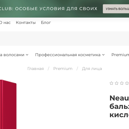
О нас
Контакты
Блог
за волосами
Профессиональная косметика
Premiu
Главная
Premium
Для лица
Neau
баль
кисло