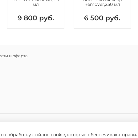
придания
мл
Remover,250 мл
цвета.
9 800 руб.
6 500 руб.
Состав
Антиокси
глутатио
кислота-
сти и оферта
 на обработку файлов cookie, которые обеспечивают прави