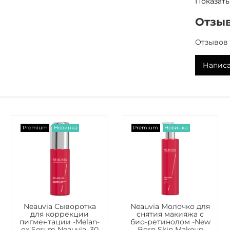
Показать
пре
Отзы
вос
При
раз
Отзывов 
эла
Рег
Написа
обе
Назначе
Потреск
Premium
Новинка
Premium
Новинка
морщина
Примен
Наносите
пухлость
Neauvia Сыворотка
Neauvia Молочко для
Совет п
для коррекции
снятия макияжа с
помады, 
пигментации -Melan-
био-ретинолом -New
ox Serum Neauvia, 30
Born Skin Makeup