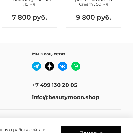
 губам нового сочного эффекта вашего любимого
,15 мл
Cream , 50 мл
7 800 руб.
9 800 руб.
дантный комплекс (0,5% S-арахидоноил/линоленоил/
н, 3-О-этил-аскорбиновая кислота, 2% α-липоевая
коэнзим Q10).
Мы в соц. сетях
+7 499 130 20 05
info@beautymoon.shop
льную работу сайта и