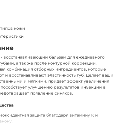
 типов кожи
ктеристики
ание
S - восстанавливающий бальзам для ежедневного
 губами, а так же после контурной коррекции.
ая комбинация отборных ингредиентов, которые
т и восстанавливают эластичность губ. Делает ваши
ственными и мягкими, придаёт эффект увеличения
способствует улучшению результатов инъекций в
редотвращает появление синяков.
ества
иоксидантная защита благодаря витамину К и
анону.
вершенствованная технология ГК с силанолом для