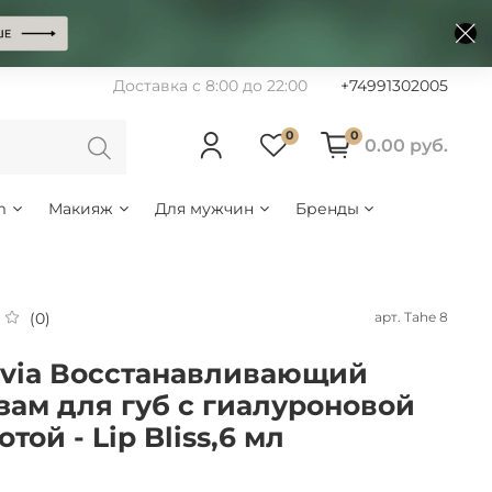
Доставка с 8:00 до 22:00
+74991302005
0
0
0.00 руб.
m
Макияж
Для мужчин
Бренды
арт.
Tahe 8
(0)
via Восстанавливающий
зам для губ с гиалуроновой
той - Lip Bliss,6 мл