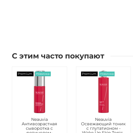
С этим часто покупают
Premium
Новинка
Premium
Новинка
Neauvia
Neauvia
Антивозрастная
Освежающий тоник
сыворотка c
с глутатионом -
ретинолом-
Wake Up Skin Tonic ,