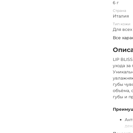
6 г
Страна
Италия
Тип кожи
Для всех
Все хара
Опис
LIP BLIS
ухода за
Уникальн
увлажняю
губы чув
объёма, 
губы и п
Преимущ
Ант
дек
Усо